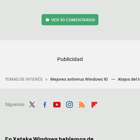
VER
30 COMENTARIOS
TEMAS DE INTERÉS
Mejores antivirus Windows 10
Atajos del 
Síguenos
Twit
Fac
You
Inst
RSS
Flip
ter
ebo
tub
agr
boa
ok
e
am
rd
En Xataka Windows hablamos de...