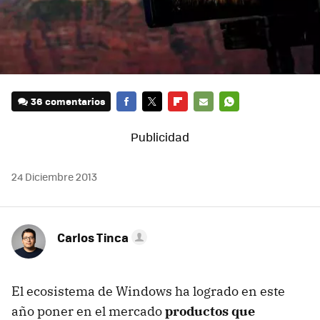
36 comentarios
FACEBOOK
TWITTER
FLIPBOARD
E-
WHATSAPP
MAIL
24 Diciembre 2013
Carlos Tinca
El ecosistema de Windows ha logrado en este
año poner en el mercado
productos que