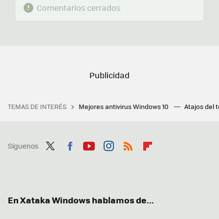
Comentarios cerrados
TEMAS DE INTERÉS
Mejores antivirus Windows 10
Atajos del 
Síguenos
Twit
Fac
You
Inst
RSS
Flip
ter
ebo
tub
agr
boa
ok
e
am
rd
En Xataka Windows hablamos de...