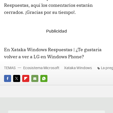
Respuestas, aquí los comentarios estarán
cerrados. ¡Gracias por su tiempo!.
En Xataka Windows Respuestas | ¿Te gustaría
volver a ver a LG en Windows Phone?
TEMAS
Ecosistema Microsoft
Xataka Windows
La pre
FACEBOOK
TWITTER
FLIPBOARD
E-
WHATSAPP
MAIL