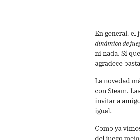
En general, el
dinámica de jue
ni nada. Sí qu
agradece basta
La novedad má
con Steam. La
invitar a amig
igual.
Como ya vimos 
del juego mejo