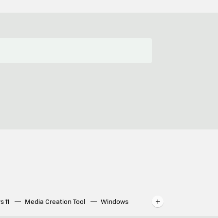
s 11
Media Creation Tool
Windows
indows
WhatsApp para ordenador