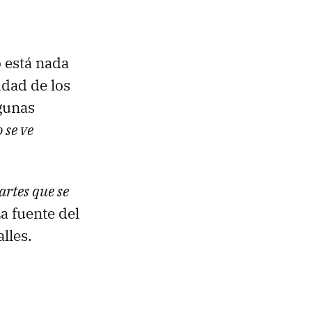
o está nada
idad de los
gunas
 se ve
artes que se
a fuente del
lles.