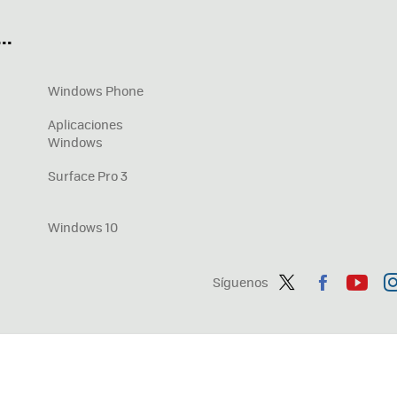
OneDrive
Nuevos Surface
..
Windows Phone
Aplicaciones
Windows
Surface Pro 3
Windows 10
Síguenos
Twit
Fac
You
In
ter
ebo
tub
ag
ok
e
a