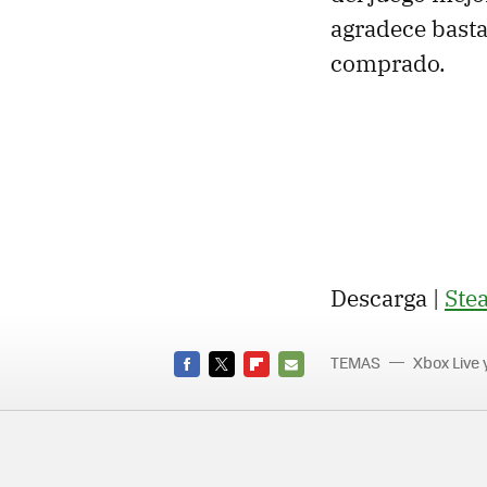
agradece basta
comprado.
Descarga |
Ste
TEMAS
Xbox Live 
FACEBOOK
TWITTER
FLIPBOARD
E-
MAIL