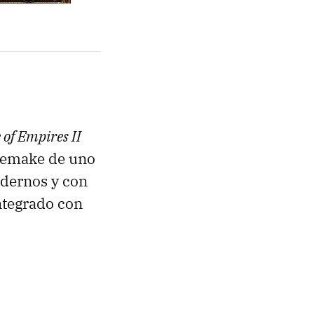
 of Empires II
 remake de uno
odernos y con
ntegrado con