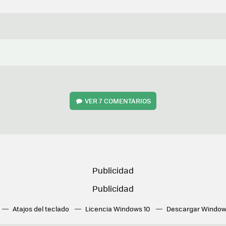
VER
7 COMENTARIOS
Atajos del teclado
Licencia Windows 10
Descargar Window
ué tarjeta gráfica tengo
Fórmulas Excel
DirectX
Fondos W