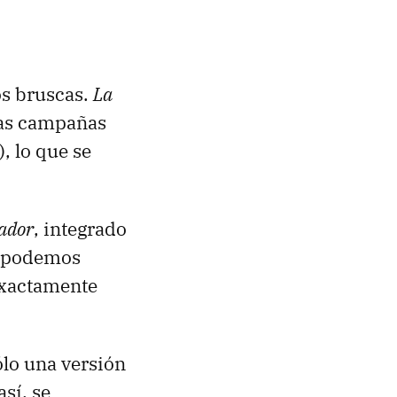
os bruscas.
La
vas campañas
, lo que se
ador
, integrado
y podemos
 exactamente
ólo una versión
así, se