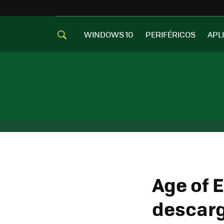
WINDOWS 10
PERIFÉRICOS
APL
Age of 
descarg