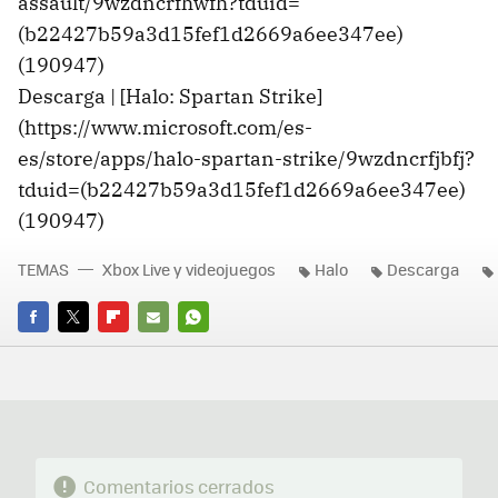
assault/9wzdncrfhwfh?tduid=
(b22427b59a3d15fef1d2669a6ee347ee)
(190947)
Descarga | [Halo: Spartan Strike]
(https://www.microsoft.com/es-
es/store/apps/halo-spartan-strike/9wzdncrfjbfj?
tduid=(b22427b59a3d15fef1d2669a6ee347ee)
(190947)
TEMAS
Xbox Live y videojuegos
Halo
Descarga
FACEBOOK
TWITTER
FLIPBOARD
E-
WHATSAPP
MAIL
Comentarios cerrados