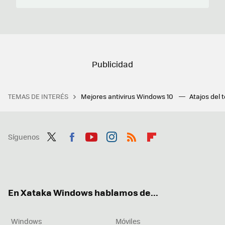
TEMAS DE INTERÉS
Mejores antivirus Windows 10
Atajos del 
Síguenos
Twit
Fac
You
Inst
RSS
Flip
ter
ebo
tub
agr
boa
ok
e
am
rd
En Xataka Windows hablamos de...
Windows
Móviles