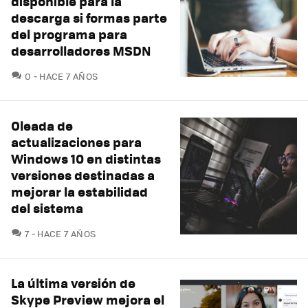
disponible para la
descarga si formas parte
del programa para
desarrolladores MSDN
COMENTARIOS
0
HACE 7 AÑOS
Oleada de
actualizaciones para
Windows 10 en distintas
versiones destinadas a
mejorar la estabilidad
del sistema
COMENTARIOS
7
HACE 7 AÑOS
La última versión de
Skype Preview mejora el