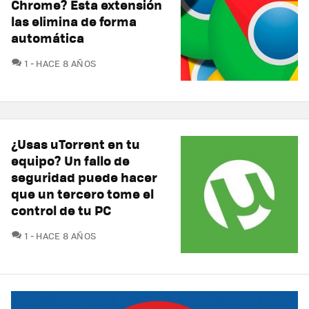
Chrome? Esta extensión
las elimina de forma
automática
COMENTARIOS
1
HACE 8 AÑOS
¿Usas uTorrent en tu
equipo? Un fallo de
seguridad puede hacer
que un tercero tome el
control de tu PC
COMENTARIOS
1
HACE 8 AÑOS