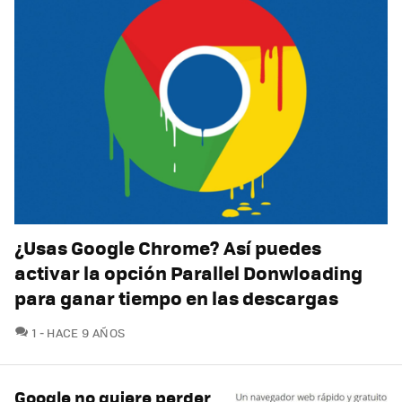
¿Usas Google Chrome? Así puedes
activar la opción Parallel Donwloading
para ganar tiempo en las descargas
COMENTARIOS
1
HACE 9 AÑOS
Google no quiere perder