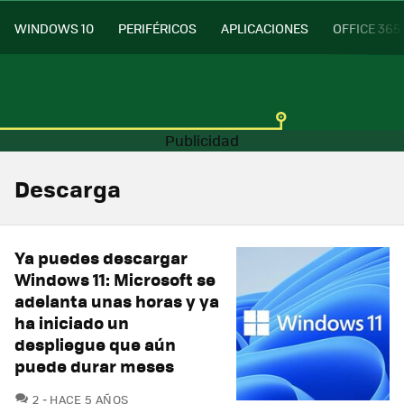
WINDOWS 10
PERIFÉRICOS
APLICACIONES
OFFICE 365
Descarga
Ya puedes descargar
Windows 11: Microsoft se
adelanta unas horas y ya
ha iniciado un
despliegue que aún
puede durar meses
COMENTARIOS
2
HACE 5 AÑOS