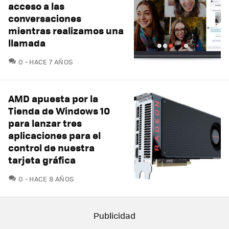
acceso a las
conversaciones
mientras realizamos una
llamada
COMENTARIOS
0
HACE 7 AÑOS
AMD apuesta por la
Tienda de Windows 10
para lanzar tres
aplicaciones para el
control de nuestra
tarjeta gráfica
COMENTARIOS
0
HACE 8 AÑOS