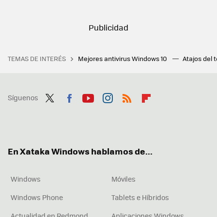
TEMAS DE INTERÉS
Mejores antivirus Windows 10
Atajos del 
Síguenos
Twit
Fac
You
Inst
RSS
Flip
ter
ebo
tub
agr
boa
ok
e
am
rd
En Xataka Windows hablamos de...
Windows
Móviles
Windows Phone
Tablets e Híbridos
Actualidad en Redmond
Aplicaciones Windows