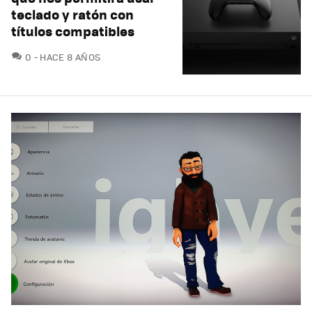
teclado y ratón con
títulos compatibles
COMENTARIOS
0
HACE 8 AÑOS