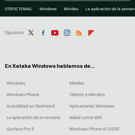
OTROS TEMAS:
Windows
Móviles
La aplicación de la seman
Síguenos
Twit
Fac
You
Inst
RSS
Flip
ter
ebo
tub
agr
boa
ok
e
am
rd
En Xataka Windows hablamos de...
Windows
Móviles
Windows Phone
Tablets e Híbridos
Actualidad en Redmond
Aplicaciones Windows
La aplicación de la semana
Nokia Lumia 925
Surface Pro 3
Windows Phone 8.1 GDR1