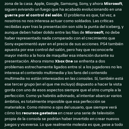
zona de la casa. Apple, Google, Samsung, Sony, y ahora
Microsoft
,
siguen avivando un fuego que ha acabado evolucionando en una
guerra por el control del salón
. El problema es que, tal vez, a
nosotros no nos interesa actuar como soldados. Las críticas
recibidas ayer tras la presentación son sólo la punta del iceberg, y
aunque deben haber dolido entre las filas de
Microsoft
, no debe
haber representado nada comparado con el crecimiento que
Sony experimentó ayer en el precio de sus acciones. PS4 también
apuesta por ese control del salón, pero hay que reconocerle
mayor mérito a la hora de maquillar esa intención durante su
presentación. Ahora mismo
Xbox One
se enfrenta a dos
problemas estrechamente ligados entre sí: a los jugadores no les
interesa el contenido multimedia y los fans del contenido
multimedia no están interesados en las consolas. Sí, también está
ese tercer grupo (en el que me incluyo) dispuesto a hacer la vista
gorda con uno de esos aspectos siempre que el otro cumpla a la
perfección. Como ya habréis adivinado, al intentar abarcar varios
ámbitos, es totalmente imposible que esa perfección se
materialice. Como mínimo a ojos del usuario, que siempre verá
cómo los
recursos gastados
en crear una serie de televisión
propia de la consola se podrían haber invertido en crear nuevos
juegos y viceversa. Lo que realmente molesta es que, pese a todo