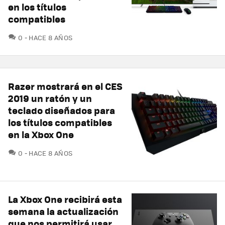
en los títulos
compatibles
COMENTARIOS
0
HACE 8 AÑOS
Razer mostrará en el CES
2019 un ratón y un
teclado diseñados para
los títulos compatibles
en la Xbox One
COMENTARIOS
0
HACE 8 AÑOS
La Xbox One recibirá esta
semana la actualización
que nos permitirá usar