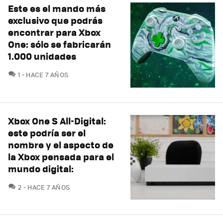
Este es el mando más
exclusivo que podrás
encontrar para Xbox
One: sólo se fabricarán
1.000 unidades
COMENTARIOS
1
HACE 7 AÑOS
Xbox One S All-Digital:
este podría ser el
nombre y el aspecto de
la Xbox pensada para el
mundo digital:
COMENTARIOS
2
HACE 7 AÑOS