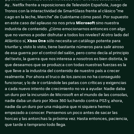
Ay... Netflix frente a reposiciones de Televisión Española, Juego de
Tronos con la interactividad de SmartGlass frente al clásico "me
cago en la leche, Merche" de Cuéntame cómo pasó. Por supuesto
en este caso del aplauso no nos priva
Microsoft
sino nuestra
industria de contenido. ¿Cómo emocionarnos entonces con algo
que no vamos a poder disfrutar a todos los niveles? Al otro lado del
Atlántico sí,
Xbox One
sólo necesita un catálogo potente para
triunfar y, visto lo visto, tiene bastante números para salir airoso
de esa guerra por el control del salón, pero como decía al principio
del texto, la guerra que nos interesa a nosotros es bien distinta, la
que deseamos que se produzca con todas nuestras fuerzas es la
que lleve a la industria del contenido de nuestro país a crecer
realmente. Por ahora el truco de los zancos no ha conseguido
funcionar, y lo de ir cortándole las patas con críticas y exigencias
a cada nuevo intento de crecimiento no va a ayudar. Nadie daba
un duro por la incursión de Microsoft en el mundo de las consolas,
nadie daba un duro por Xbox 360 luchando contra PS3 y, ahora,
nadie da un duro por una máquina que ni siquiera hemos
empezado a conocer. Pensemos un poco antes de sacar las
horcas y las antorchas la próxima vez. Hasta entonces, paciencia,
que tarde o temprano todo llega.