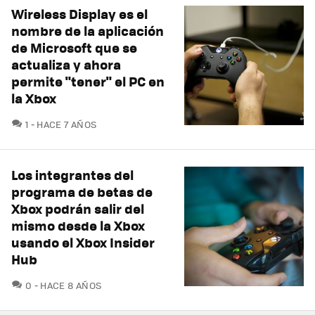
Wireless Display es el
nombre de la aplicación
de Microsoft que se
actualiza y ahora
permite "tener" el PC en
la Xbox
COMENTARIOS
1
HACE 7 AÑOS
Los integrantes del
programa de betas de
Xbox podrán salir del
mismo desde la Xbox
usando el Xbox Insider
Hub
COMENTARIOS
0
HACE 8 AÑOS