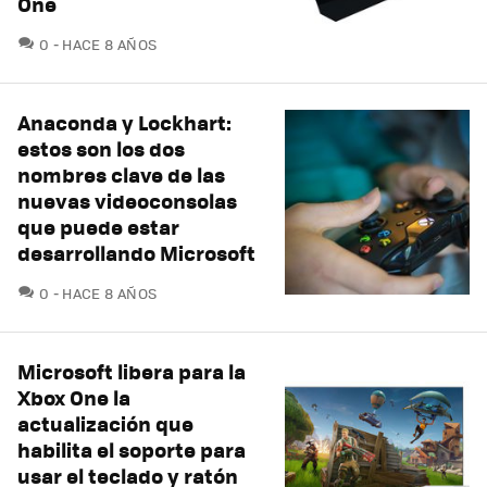
One
COMENTARIOS
0
HACE 8 AÑOS
Anaconda y Lockhart:
estos son los dos
nombres clave de las
nuevas videoconsolas
que puede estar
desarrollando Microsoft
COMENTARIOS
0
HACE 8 AÑOS
Microsoft libera para la
Xbox One la
actualización que
habilita el soporte para
usar el teclado y ratón