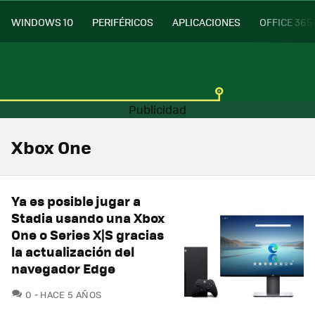
WINDOWS 10
PERIFÉRICOS
APLICACIONES
OFFICE 365
Xbox One
Ya es posible jugar a
Stadia usando una Xbox
One o Series X|S gracias
la actualización del
navegador Edge
COMENTARIOS
0
HACE 5 AÑOS