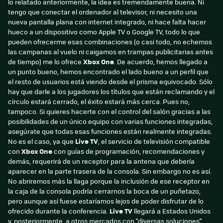
lo relatado anteriormente, la idea es tremendamente buena. Ni
tengo que conectar el ordenador al televisor, ni necesito una
nueva pantalla plana con internet integrado, ni hace falta hacer
hueco a un dispositivo como Apple TV o Google TV, todo lo que
pueden ofrecerme esas combinaciones (o casi todo, no echemos
las campanas al vuelo ni caigamos en trampas publicitarias antes
de tiempo) me lo ofrece
Xbox One
. De acuerdo, hemos llegado a
un punto bueno, hemos encontrado el lado bueno a un perfil que
el resto de usuarios está viendo desde el prisma equivocado. Sólo
hay que darle a los jugadores los títulos que están reclamando y el
círculo estará cerrado, el éxito estará más cerca. Pues no,
tampoco. Si quieres hacerte con el control del salón gracias a las
posibilidades de un único equipo con varias funciones integradas,
asegúrate que todas esas funciones están realmente integradas.
No es el caso, ya que
Live TV
, el servicio de televisión compatible
con
Xbox One
con guías de programación, recomendaciones y
demás, requerirá de un receptor para la antena que debería
aparecer en la parte trasera de la consola. Sin embargo no es así.
No abriremos más la llaga porque la inclusión de ese receptor en
la caja de la consola podría cerrarnos la boca de un puñetazo,
pero aunque así fuese estaríamos lejos de poder disfrutar de lo
ofrecido durante la conferencia.
Live TV
llegará a Estados Unidos
y, posteriormente, a otros mercados con "diversas soluciones".