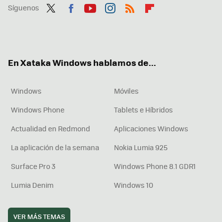
Síguenos
Twit
Fac
You
Inst
RSS
Flip
ter
ebo
tub
agr
boa
ok
e
am
rd
En Xataka Windows hablamos de...
Windows
Móviles
Windows Phone
Tablets e Híbridos
Actualidad en Redmond
Aplicaciones Windows
La aplicación de la semana
Nokia Lumia 925
Surface Pro 3
Windows Phone 8.1 GDR1
Lumia Denim
Windows 10
VER MÁS TEMAS