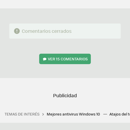
MAIL
Comentarios cerrados
VER
15 COMENTARIOS
TEMAS DE INTERÉS
Mejores antivirus Windows 10
Atajos del 