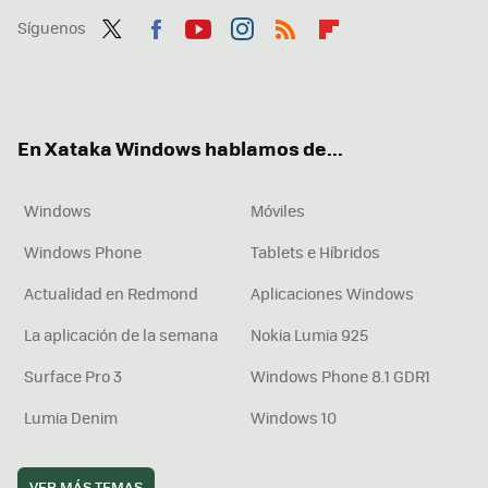
Síguenos
Twit
Fac
You
Inst
RSS
Flip
ter
ebo
tub
agr
boa
ok
e
am
rd
En Xataka Windows hablamos de...
Windows
Móviles
Windows Phone
Tablets e Híbridos
Actualidad en Redmond
Aplicaciones Windows
La aplicación de la semana
Nokia Lumia 925
Surface Pro 3
Windows Phone 8.1 GDR1
Lumia Denim
Windows 10
VER MÁS TEMAS