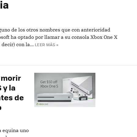
ia
inguno de los otros nombres que con anterioridad
rosoft ha optado por llamar a su consola Xbox One X
decir) con la...
LEER MÁS »
 morir
 y la
ntes de
o
la equina uno