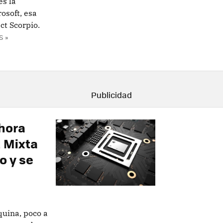
es la
osoft, esa
ct Scorpio.
S »
ahora
d Mixta
o y se
quina, poco a