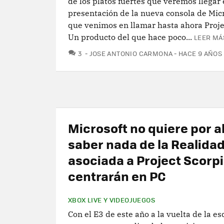
de los platos fuertes que veremos llegar 
presentación de la nueva consola de Micr
que venimos en llamar hasta ahora Proje
Un producto del que hace poco...
LEER MÁ
COMENTARIOS
3
JOSE ANTONIO CARMONA
HACE 9 AÑOS
Microsoft no quiere por 
saber nada de la Realida
asociada a Project Scorpi
centrarán en PC
XBOX LIVE Y VIDEOJUEGOS
Con el E3 de este año a la vuelta de la es