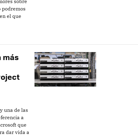
umores sobre
no podremos
 en el que
n más
roject
 y una de las
ferencia a
icrosoft que
ra dar vida a