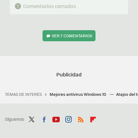
Comentarios cerrados
VER
7 COMENTARIOS
TEMAS DE INTERÉS
Mejores antivirus Windows 10
Atajos del 
Síguenos
Twit
Fac
You
Inst
RSS
Flip
ter
ebo
tub
agr
boa