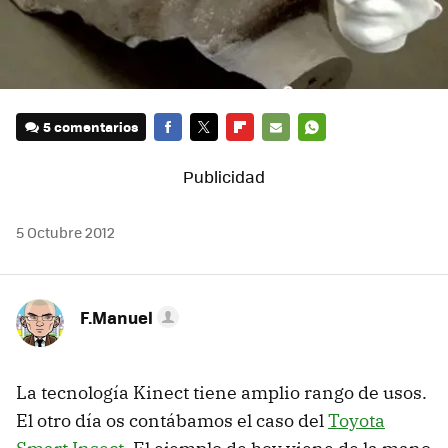
5 comentarios
FACEBOOK
TWITTER
FLIPBOARD
E-
WHATSAPP
MAIL
5 Octubre 2012
F.Manuel
La tecnología Kinect tiene amplio rango de usos.
El otro día os contábamos el caso del
Toyota