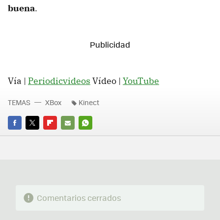
buena
.
Vía |
Periodicvideos
Vídeo |
YouTube
TEMAS
XBox
Kinect
FACEBOOK
TWITTER
FLIPBOARD
E-
WHATSAPP
MAIL
Comentarios cerrados