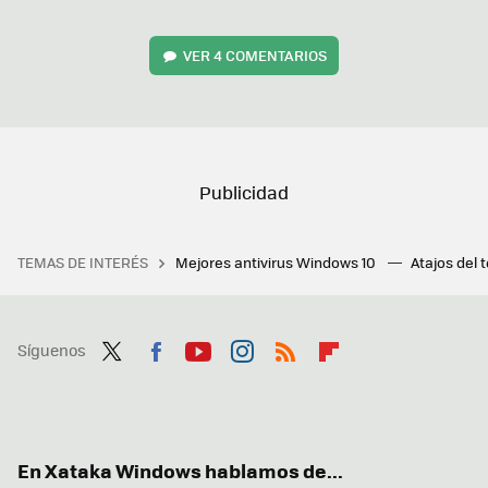
VER
4 COMENTARIOS
TEMAS DE INTERÉS
Mejores antivirus Windows 10
Atajos del 
Síguenos
Twit
Fac
You
Inst
RSS
Flip
ter
ebo
tub
agr
boa
ok
e
am
rd
En Xataka Windows hablamos de...