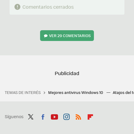
Comentarios cerrados
VER
29 COMENTARIOS
TEMAS DE INTERÉS
Mejores antivirus Windows 10
Atajos del 
Síguenos
Twit
Fac
You
Inst
RSS
Flip