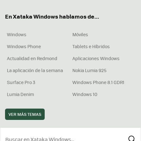
ter
ebo
tub
agr
boa
ok
e
am
rd
En Xataka Windows hablamos de...
Windows
Móviles
Windows Phone
Tablets e Híbridos
Actualidad en Redmond
Aplicaciones Windows
La aplicación de la semana
Nokia Lumia 925
Surface Pro 3
Windows Phone 8.1 GDR1
Lumia Denim
Windows 10
VER MÁS TEMAS