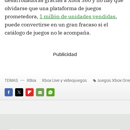
desarrolladoras gracias a Xbox 360 y no hay que
olvidarse que una plataforma de juegos
prometedora,
1 millón de unidades vendidas
,
puede convertirse en un gran fracaso si el
catálogo de juegos no le acompaña.
TEMAS
XBox
Xbox Live y videojuegos
Juegos Xbox On
FACEBOOK
TWITTER
FLIPBOARD
E-
WHATSAPP
MAIL