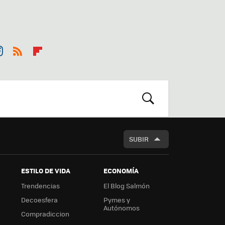
st
RSS
Flip
r
boa
m
rd
BUSCAR
SUBIR
ESTILO DE VIDA
ECONOMÍA
Trendencias
El Blog Salmón
Decoesfera
Pymes y
Autónomos
Compradiccion