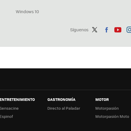
Windows 10
Síguenos
Twit
Fac
You
In
ter
ebo
tub
ag
ok
e
a
ENTRETENIMIENTO
GASTRONOMÍA
MOTOR
Sensacine
Directo al Paladar
Motorpasión
Espinof
Motorpasión Moto