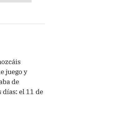
nozcáis
de juego y
caba de
días: el 11 de