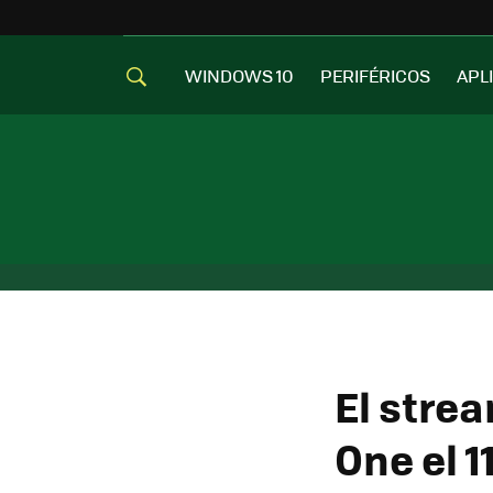
WINDOWS 10
PERIFÉRICOS
APL
El stre
One el 1