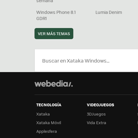
semana
Windows Phone 8.1
Lumia Denim
GDR1
VER MÁS TEMAS
TECNOLOGÍA
VIDEOJUEGOS
Xataka
3DJuegos
Xataka Móvil
Vida Extra
Applesfera