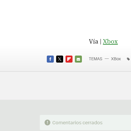
Vía |
Xbox
TEMAS
XBox
FACEBOOK
TWITTER
FLIPBOARD
E-
MAIL
Comentarios cerrados