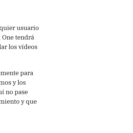
lquier usuario
x One tendrá
ar los vídeos
amente para
mos y los
uí no pase
amiento y que