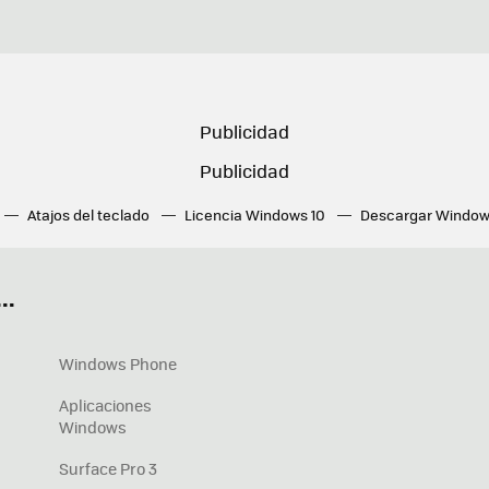
Atajos del teclado
Licencia Windows 10
Descargar Window
ué tarjeta gráfica tengo
Fórmulas Excel
DirectX
Fondos W
OneDrive
Nuevos Surface
..
Windows Phone
Aplicaciones
Windows
Surface Pro 3