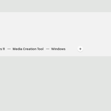
s 11
Media Creation Tool
Windows
indows
WhatsApp para ordenador