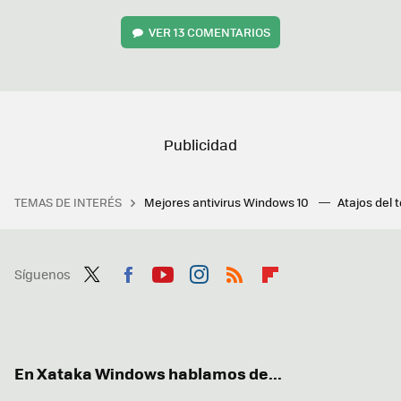
VER
13 COMENTARIOS
TEMAS DE INTERÉS
Mejores antivirus Windows 10
Atajos del 
Síguenos
Twit
Fac
You
Inst
RSS
Flip
ter
ebo
tub
agr
boa
ok
e
am
rd
En Xataka Windows hablamos de...