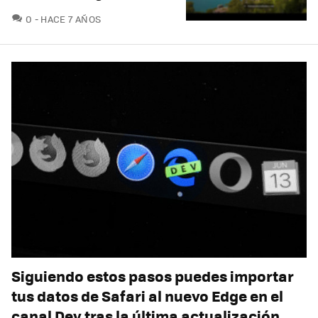
COMENTARIOS
0
HACE 7 AÑOS
Siguiendo estos pasos puedes importar
tus datos de Safari al nuevo Edge en el
canal Dev tras la última actualización