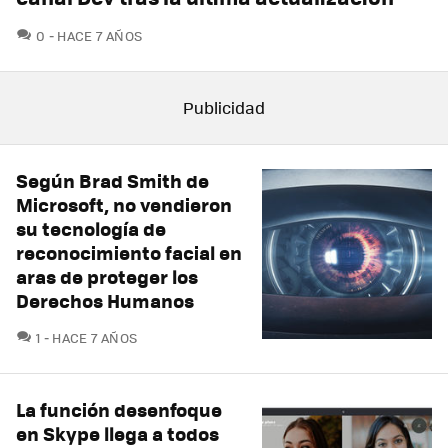
COMENTARIOS
0
HACE 7 AÑOS
Según Brad Smith de
Microsoft, no vendieron
su tecnología de
reconocimiento facial en
aras de proteger los
Derechos Humanos
COMENTARIOS
1
HACE 7 AÑOS
La función desenfoque
en Skype llega a todos