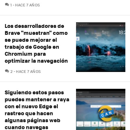
COMENTARIOS
1
HACE 7 AÑOS
Los desarrolladores de
Brave "muestran" como
se puede mejorar el
trabajo de Google en
Chromium para
optimizar la navegación
COMENTARIOS
2
HACE 7 AÑOS
Siguiendo estos pasos
puedes mantener a raya
con el nuevo Edge el
rastreo que hacen
algunas páginas web
cuando navegas