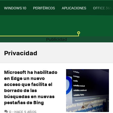
WINDOWS 10
PERIFÉRICOS
APLICACIONES
OFFICE 365
Privacidad
Microsoft ha habilitado
en Edge un nuevo
acceso que facilita el
borrado de las
búsquedas en nuevas
pestañas de Bing
COMENTARIOS
0
HACE 5 AÑOS