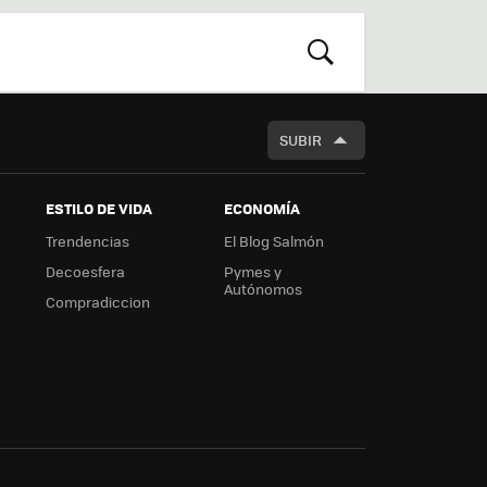
r
boa
m
rd
BUSCAR
SUBIR
ESTILO DE VIDA
ECONOMÍA
Trendencias
El Blog Salmón
Decoesfera
Pymes y
Autónomos
Compradiccion