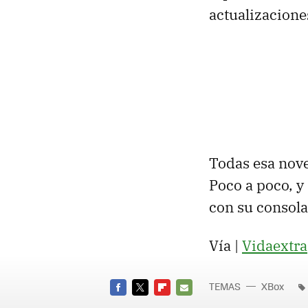
actualizacione
Todas esa nov
Poco a poco, y
con su consola
Vía |
Vidaextra
TEMAS
XBox
FACEBOOK
TWITTER
FLIPBOARD
E-