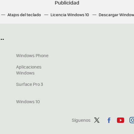
Atajos del teclado
Licencia Windows 10
Descargar Window
ué tarjeta gráfica tengo
Fórmulas Excel
DirectX
Fondos W
OneDrive
Nuevos Surface
..
Windows Phone
Aplicaciones
Windows
Surface Pro 3
Windows 10
Síguenos
Twit
Fac
You
In