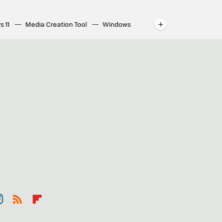
s 11
Media Creation Tool
Windows
indows
WhatsApp para ordenador
st
RSS
Flip