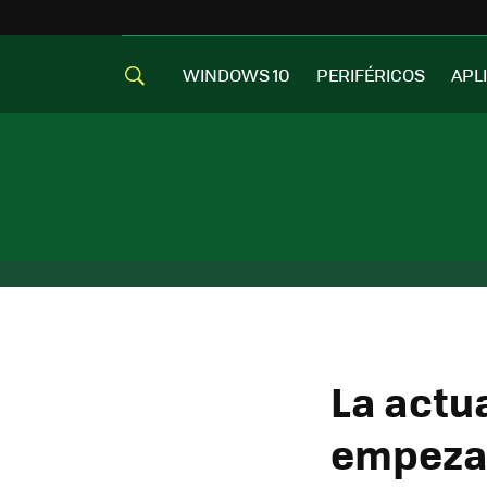
WINDOWS 10
PERIFÉRICOS
APL
La actua
empezad