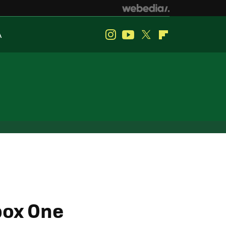
A
Instagram
Youtube
Twitter
Flipboard
box One