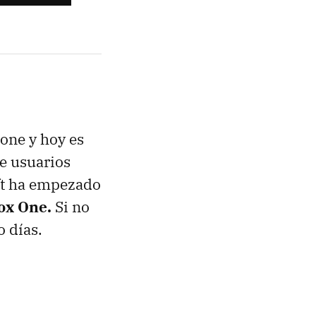
one y hoy es
e usuarios
oft ha empezado
box One.
Si no
o días.