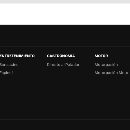
ter
ebo
tub
ag
ok
e
a
ENTRETENIMIENTO
GASTRONOMÍA
MOTOR
Sensacine
Directo al Paladar
Motorpasión
Espinof
Motorpasión Moto