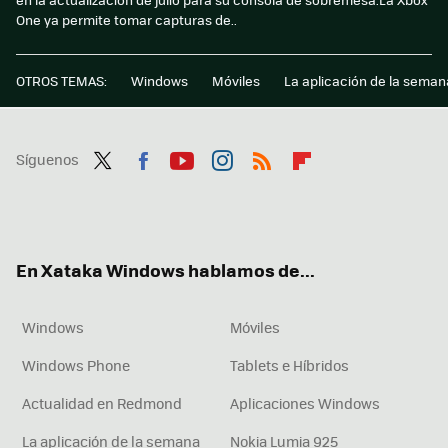
One ya permite tomar capturas de..
OTROS TEMAS:
Windows
Móviles
La aplicación de la seman
Síguenos
Twit
Fac
You
Inst
RSS
Flip
ter
ebo
tub
agr
boa
ok
e
am
rd
En Xataka Windows hablamos de...
Windows
Móviles
Windows Phone
Tablets e Híbridos
Actualidad en Redmond
Aplicaciones Windows
La aplicación de la semana
Nokia Lumia 925