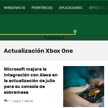
WINDOWS 10
PERIFÉRICOS
APLICACIONES
OFFICE 365
Actualización Xbox One
Microsoft mejora la
integración con Alexa en
la actualización de julio
para su consola de
sobremesa
COMENTARIOS
1
HACE 7 AÑOS