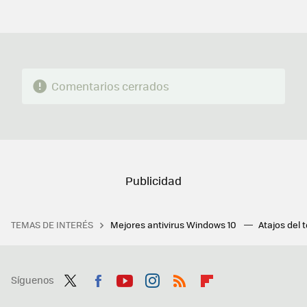
FACEBOOK
TWITTER
FLIPBOARD
E-
WHATSAPP
MAIL
Comentarios cerrados
TEMAS DE INTERÉS
Mejores antivirus Windows 10
Atajos del 
Síguenos
Twit
Fac
You
Inst
RSS
Flip