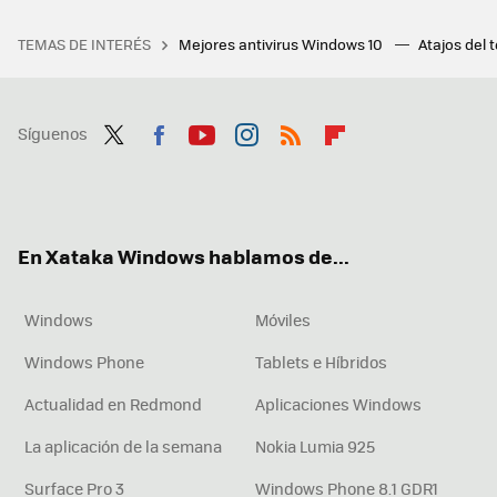
TEMAS DE INTERÉS
Mejores antivirus Windows 10
Atajos del 
Síguenos
Twit
Fac
You
Inst
RSS
Flip
ter
ebo
tub
agr
boa
ok
e
am
rd
En Xataka Windows hablamos de...
Windows
Móviles
Windows Phone
Tablets e Híbridos
Actualidad en Redmond
Aplicaciones Windows
La aplicación de la semana
Nokia Lumia 925
Surface Pro 3
Windows Phone 8.1 GDR1