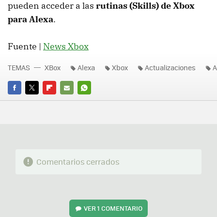
pueden acceder a las
rutinas (Skills) de Xbox
para Alexa
.
Fuente |
News Xbox
TEMAS
XBox
Alexa
Xbox
Actualizaciones
A
FACEBOOK
TWITTER
FLIPBOARD
E-
WHATSAPP
MAIL
Comentarios cerrados
VER
1 COMENTARIO