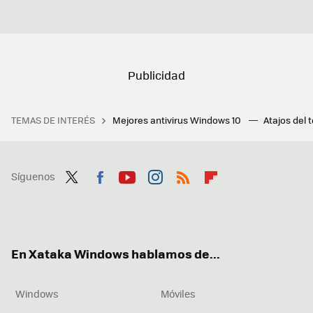
TEMAS DE INTERÉS
Mejores antivirus Windows 10
Atajos del 
Síguenos
Twit
Fac
You
Inst
RSS
Flip
ter
ebo
tub
agr
boa
ok
e
am
rd
En Xataka Windows hablamos de...
Windows
Móviles