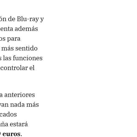
ón de Blu-ray y
uenta además
os para
n más sentido
s las funciones
controlar el
 anteriores
ivan nada más
rcados
ña estará
9 euros
.