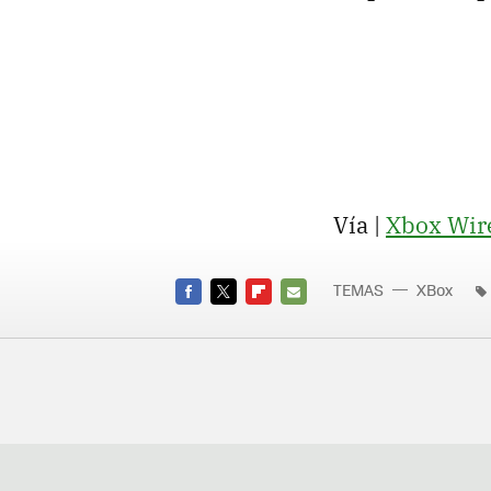
Vía |
Xbox Wir
TEMAS
XBox
FACEBOOK
TWITTER
FLIPBOARD
E-
MAIL