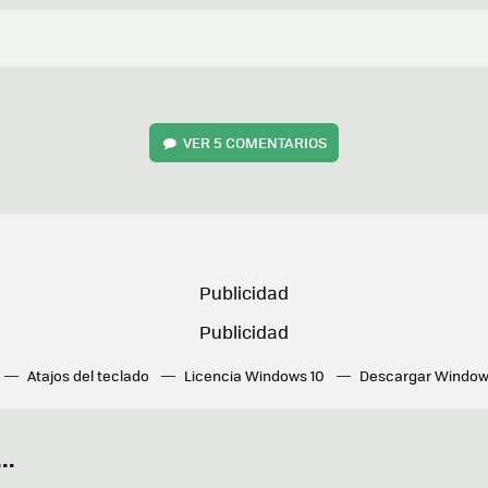
VER
5 COMENTARIOS
Atajos del teclado
Licencia Windows 10
Descargar Window
ué tarjeta gráfica tengo
Fórmulas Excel
DirectX
Fondos W
OneDrive
Nuevos Surface
..