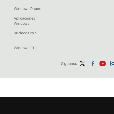
Windows Phone
Aplicaciones
Windows
Surface Pro 3
Windows 10
Síguenos
Twit
Fac
You
In
ter
ebo
tub
ag
ok
e
a