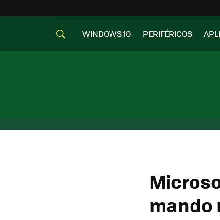
WINDOWS 10
PERIFÉRICOS
APL
Microso
mando m