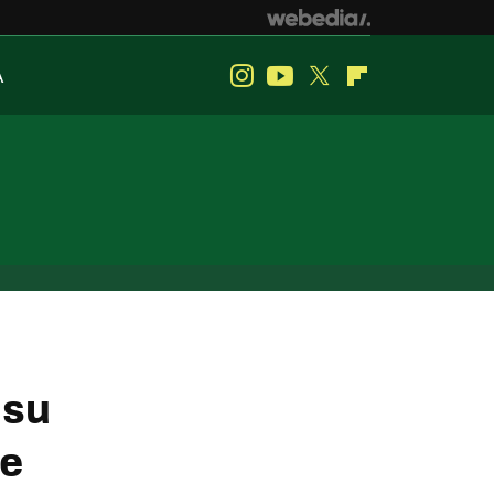
A
Instagram
Youtube
Twitter
Flipboard
 su
ne