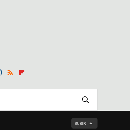
st
RSS
Flip
r
boa
m
rd
BUSCAR
SUBIR