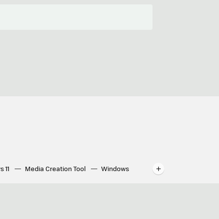
s 11
Media Creation Tool
Windows
indows
WhatsApp para ordenador