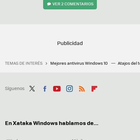
VER
2 COMENTARIOS
TEMAS DE INTERÉS
Mejores antivirus Windows 10
Atajos del 
Síguenos
Twit
Fac
You
Inst
RSS
Flip
ter
ebo
tub
agr
boa
ok
e
am
rd
En Xataka Windows hablamos de...