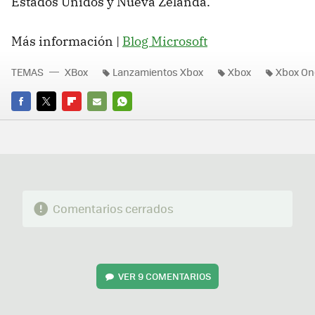
Estados Unidos y Nueva Zelanda.
Más información |
Blog Microsoft
TEMAS
XBox
Lanzamientos Xbox
Xbox
Xbox On
FACEBOOK
TWITTER
FLIPBOARD
E-
WHATSAPP
MAIL
Comentarios cerrados
VER
9 COMENTARIOS