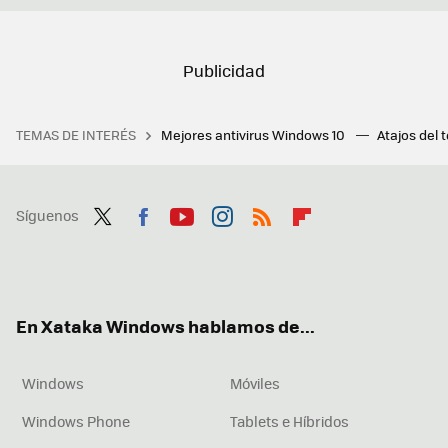
TEMAS DE INTERÉS
Mejores antivirus Windows 10
Atajos del 
Síguenos
Twit
Fac
You
Inst
RSS
Flip
ter
ebo
tub
agr
boa
ok
e
am
rd
En Xataka Windows hablamos de...
Windows
Móviles
Windows Phone
Tablets e Híbridos