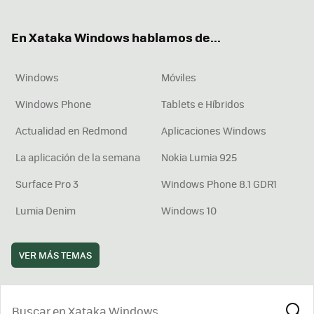
ter
ebo
tub
agr
boa
ok
e
am
rd
En Xataka Windows hablamos de...
Windows
Móviles
Windows Phone
Tablets e Híbridos
Actualidad en Redmond
Aplicaciones Windows
La aplicación de la semana
Nokia Lumia 925
Surface Pro 3
Windows Phone 8.1 GDR1
Lumia Denim
Windows 10
VER MÁS TEMAS