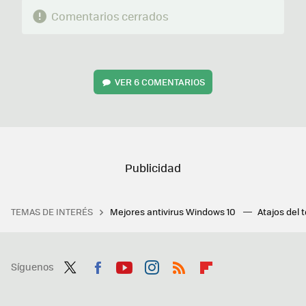
Comentarios cerrados
VER
6 COMENTARIOS
TEMAS DE INTERÉS
Mejores antivirus Windows 10
Atajos del 
Síguenos
Twit
Fac
You
Inst
RSS
Flip