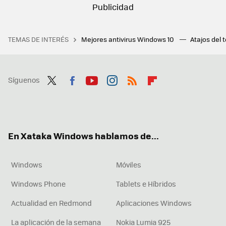
TEMAS DE INTERÉS
Mejores antivirus Windows 10
Atajos del 
Síguenos
Twit
Fac
You
Inst
RSS
Flip
ter
ebo
tub
agr
boa
ok
e
am
rd
En Xataka Windows hablamos de...
Windows
Móviles
Windows Phone
Tablets e Híbridos
Actualidad en Redmond
Aplicaciones Windows
La aplicación de la semana
Nokia Lumia 925