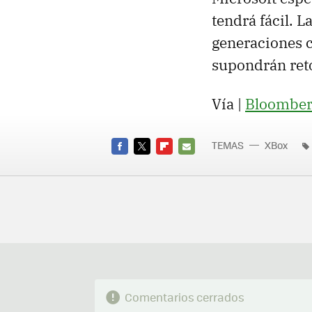
tendrá fácil. L
generaciones c
supondrán reto
Vía |
Bloomber
TEMAS
XBox
FACEBOOK
TWITTER
FLIPBOARD
E-
MAIL
Comentarios cerrados