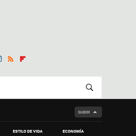
st
RSS
Flip
r
boa
m
rd
BUSCAR
SUBIR
ESTILO DE VIDA
ECONOMÍA