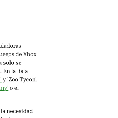
guladoras
juegos de Xbox
 solo se
 En la lista
'
y 'Zoo Tycon',
iny'
o el
 la necesidad