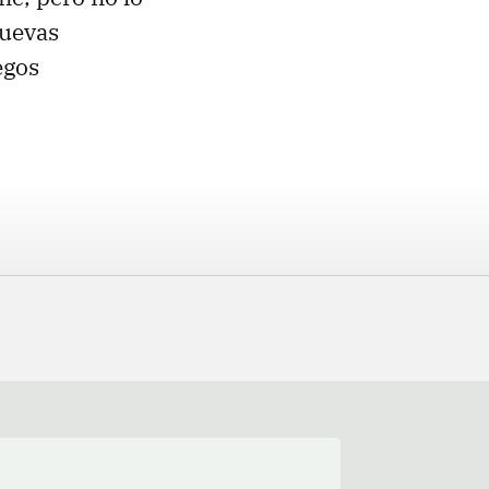
nuevas
egos