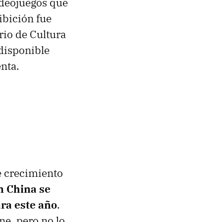
ideojuegos que
ibición fue
rio de Cultura
 disponible
enta.
e crecimiento
n China se
ara este año
.
ne, pero no lo