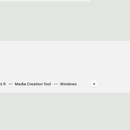
s 11
Media Creation Tool
Windows
indows
WhatsApp para ordenador