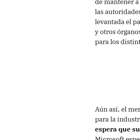
de mantener a 
las autoridade
levantada el p
y otros órgano
para los distin
Aún así, el me
para la indust
espera que su
Microsoft espe