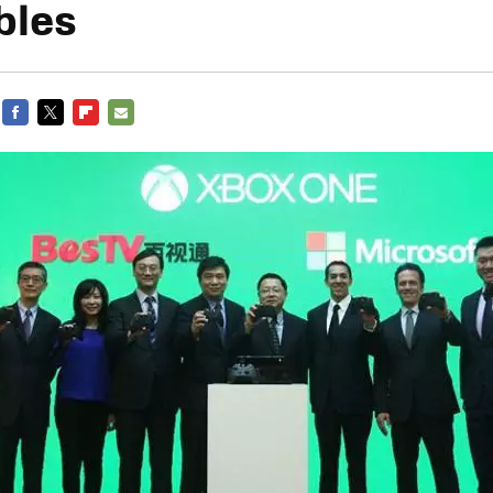
bles
FACEBOOK
TWITTER
FLIPBOARD
E-
MAIL