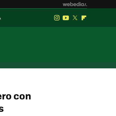
A
Instagram
Youtube
Twitter
Flipboard
ero con
s