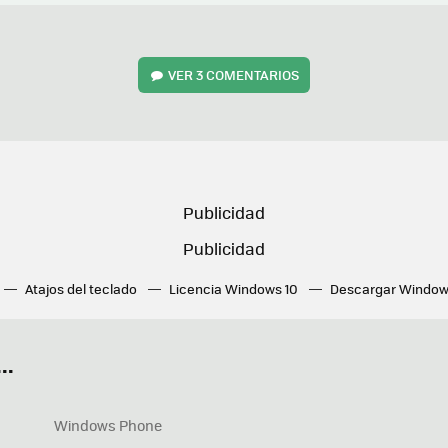
VER
3 COMENTARIOS
Atajos del teclado
Licencia Windows 10
Descargar Window
ué tarjeta gráfica tengo
Fórmulas Excel
DirectX
Fondos W
OneDrive
Nuevos Surface
..
Windows Phone