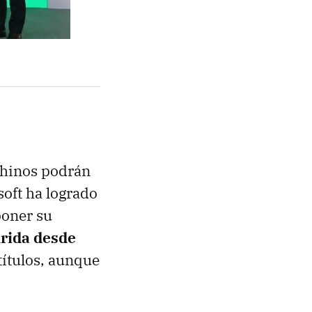
chinos podrán
soft ha logrado
poner su
rida desde
títulos, aunque