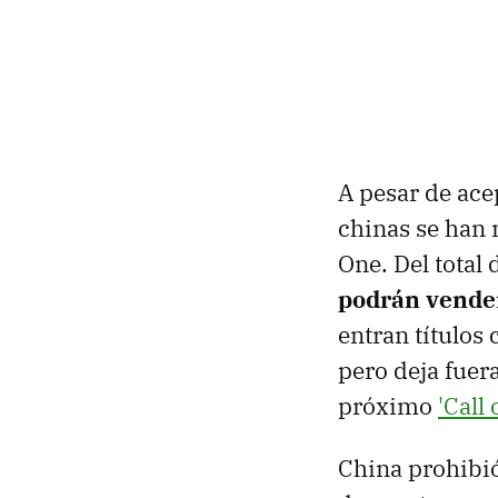
A pesar de acep
chinas se han
One. Del total
podrán vende
entran título
pero deja fuer
próximo
'Call
China prohibió