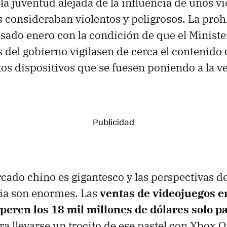
la juventud alejada de la influencia de unos v
s consideraban violentos y peligrosos. La proh
asado enero con la condición de que el Ministe
s del gobierno vigilasen de cerca el contenido
tos dispositivos que se fuesen poniendo a la v
rcado chino es gigantesco y las perspectivas d
ria son enormes. Las
ventas de videojuegos e
peren los 18 mil millones de dólares solo p
ra llevarse un trocito de ese pastel con Xbox O