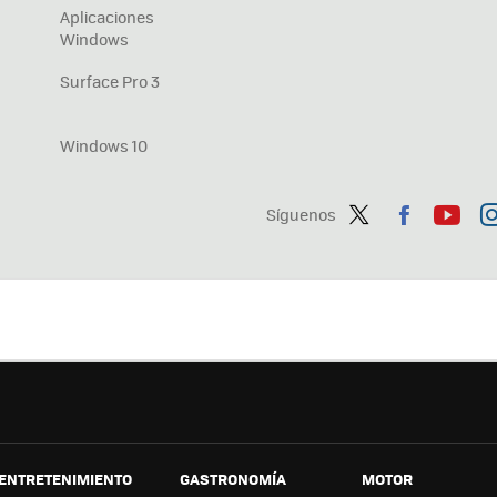
Aplicaciones
Windows
Surface Pro 3
Windows 10
Síguenos
Twit
Fac
You
In
ter
ebo
tub
ag
ok
e
a
ENTRETENIMIENTO
GASTRONOMÍA
MOTOR