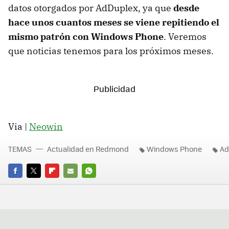
datos otorgados por AdDuplex, ya que
desde
hace unos cuantos meses se viene repitiendo el
mismo patrón con Windows Phone
. Veremos
que noticias tenemos para los próximos meses.
Via |
Neowin
TEMAS
Actualidad en Redmond
Windows Phone
Ad
FACEBOOK
TWITTER
FLIPBOARD
E-
WHATSAPP
MAIL