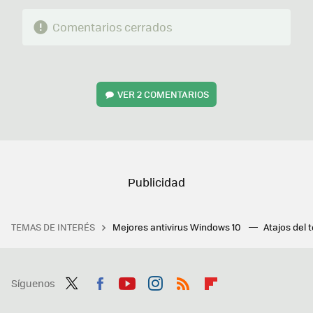
Comentarios cerrados
VER
2 COMENTARIOS
TEMAS DE INTERÉS
Mejores antivirus Windows 10
Atajos del 
Síguenos
Twit
Fac
You
Inst
RSS
Flip