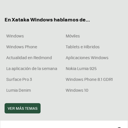
ter
ebo
tub
agr
boa
ok
e
am
rd
En Xataka Windows hablamos de...
Windows
Móviles
Windows Phone
Tablets e Híbridos
Actualidad en Redmond
Aplicaciones Windows
La aplicación de la semana
Nokia Lumia 925
Surface Pro 3
Windows Phone 8.1 GDR1
Lumia Denim
Windows 10
VER MÁS TEMAS