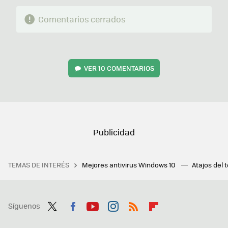
Comentarios cerrados
VER
10 COMENTARIOS
TEMAS DE INTERÉS
Mejores antivirus Windows 10
Atajos del 
Síguenos
Twit
Fac
You
Inst
RSS
Flip