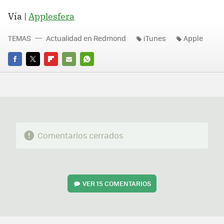
Vía |
Applesfera
TEMAS
Actualidad en Redmond
iTunes
Apple
FACEBOOK
TWITTER
FLIPBOARD
E-
WHATSAPP
MAIL
Comentarios cerrados
VER
15 COMENTARIOS