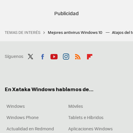
TEMAS DE INTERÉS
Mejores antivirus Windows 10
Atajos del 
Síguenos
Twit
Fac
You
Inst
RSS
Flip
ter
ebo
tub
agr
boa
ok
e
am
rd
En Xataka Windows hablamos de...
Windows
Móviles
Windows Phone
Tablets e Híbridos
Actualidad en Redmond
Aplicaciones Windows