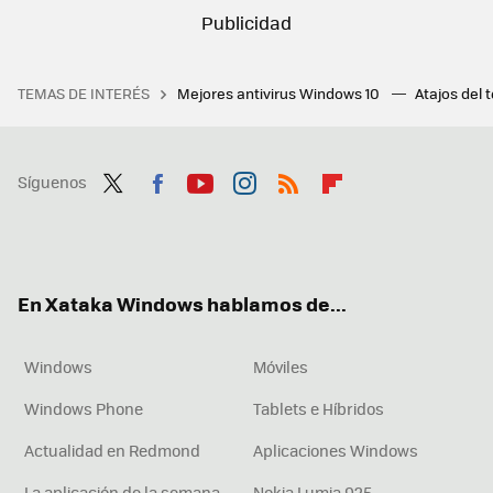
TEMAS DE INTERÉS
Mejores antivirus Windows 10
Atajos del 
Síguenos
Twit
Fac
You
Inst
RSS
Flip
ter
ebo
tub
agr
boa
ok
e
am
rd
En Xataka Windows hablamos de...
Windows
Móviles
Windows Phone
Tablets e Híbridos
Actualidad en Redmond
Aplicaciones Windows
La aplicación de la semana
Nokia Lumia 925