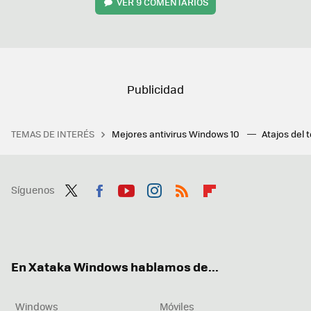
VER
9 COMENTARIOS
TEMAS DE INTERÉS
Mejores antivirus Windows 10
Atajos del 
Síguenos
Twit
Fac
You
Inst
RSS
Flip
ter
ebo
tub
agr
boa
ok
e
am
rd
En Xataka Windows hablamos de...
Windows
Móviles