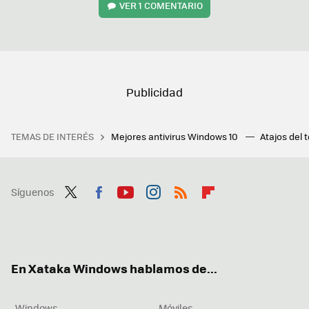
VER
1 COMENTARIO
TEMAS DE INTERÉS
Mejores antivirus Windows 10
Atajos del 
Síguenos
Twit
Fac
You
Inst
RSS
Flip
ter
ebo
tub
agr
boa
ok
e
am
rd
En Xataka Windows hablamos de...
Windows
Móviles