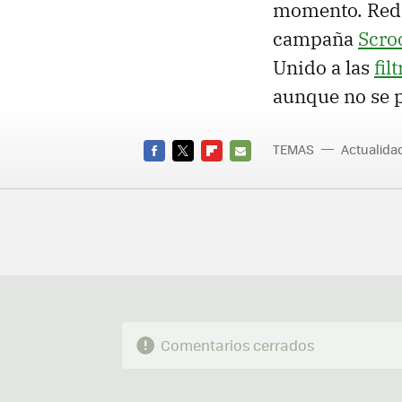
momento. Redm
campaña
Scro
Unido a las
fil
aunque no se p
TEMAS
Actualid
FACEBOOK
TWITTER
FLIPBOARD
E-
MAIL
Comentarios cerrados