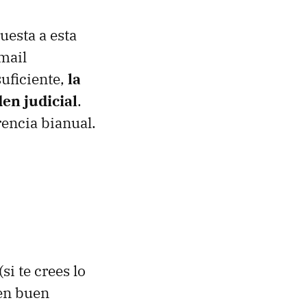
esta a esta
mail
suficiente,
la
en judicial
.
rencia bianual.
si te crees lo
 en buen