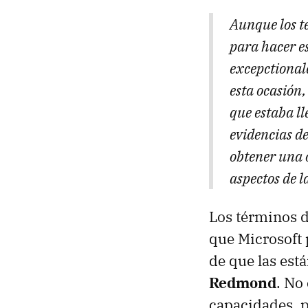
Aunque los t
para hacer es
excepctionale
esta ocasión,
que estaba l
evidencias de
obtener una o
aspectos de l
Los términos d
que Microsoft 
de que las est
Redmond
. No
capacidades, p