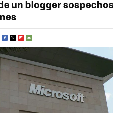
de un blogger sospecho
ones
FACEBOOK
TWITTER
FLIPBOARD
E-
MAIL