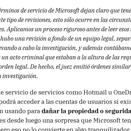
érminos de servicio de Microsoft dejan claro que te
te tipo de revisiones, esto sólo ocurre en las circun
s. Aplicamos un proceso riguroso antes de leer esos
 hubo una revisión a fondo de un equipo legal, sepa
levando a cabo la investigación, y además contábamo
 un acto criminal que estaban a la altura de las re
rden legal. De hecho, el juez emitió órdenes similar
a investigación.
e servicio de servicios como Hotmail u OneDr
podrá acceder a las cuentas de usuarios si ex
án usando para
dañar la propiedad o segurid
 es desde luego una sorpresa que Microsoft ten
ero eso no lo convierte en algo tranquilizador.