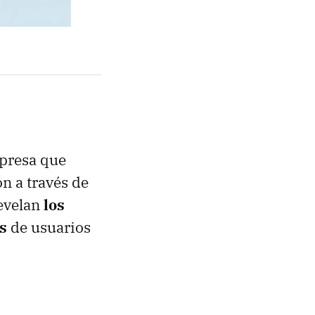
mpresa que
ón a través de
revelan
los
s
de usuarios