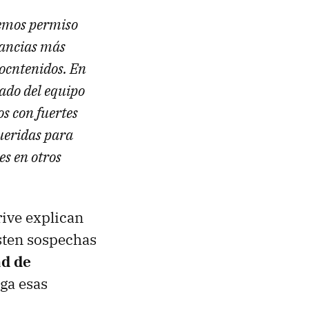
nemos permiso
stancias más
 ocntenidos. En
rado del equipo
s con fuertes
queridas para
es en otros
ive explican
isten sospechas
ad de
ga esas