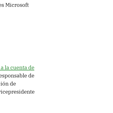
es Microsoft
a la cuenta de
responsable de
ción de
 vicepresidente