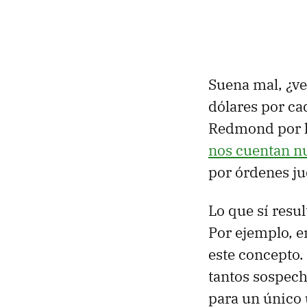
Suena mal, ¿v
dólares por ca
Redmond por lo
nos cuentan n
por órdenes jud
Lo que sí resu
Por ejemplo, e
este concepto
tantos sospech
para un único 