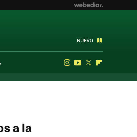
NUEVO
A
Instagram
Youtube
Twitter
Flipboard
s a la