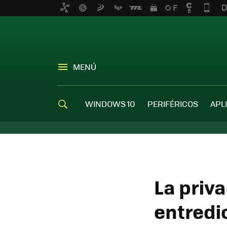
MENÚ
WINDOWS 10
PERIFÉRICOS
APL
La priv
entredic