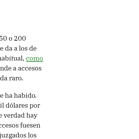
 50 o 200
 da a los de
habitual,
como
onde a accesos
da raro.
ue ha habido.
l dólares por
de verdad hay
ccesos fuesen
 juzgados los