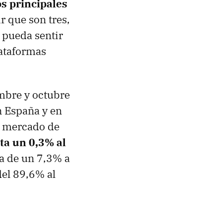
os principales
r que son tres,
 pueda sentir
lataformas
mbre y octubre
n España y en
e mercado de
sta un 0,3% al
sa de un 7,3% a
el 89,6% al