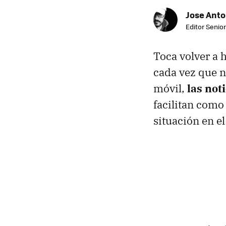
Jose Ant
Editor Senior
Toca volver a 
cada vez que n
móvil,
las not
facilitan com
situación en e