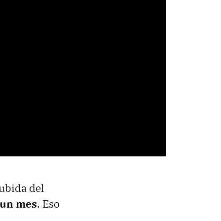
ubida del
 un mes
. Eso