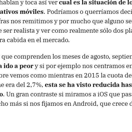
ablan y toca así ver
cual es la situación de l
ativos móviles
. Podríamos o querríamos deci
cifras nos remitimos y por mucho que alguno se
e ser realista y ver como realmente sólo dos p
ra cabida en el mercado.
e que comprenden los meses de agosto, septie
a ido a peor
y si por ejemplo nos centramos e
ubre vemos como mientras en 2015 la cuota d
 era del 2,7%,
esta se ha visto reducida ha
o
. Un gran contraste si miramos a iOS que pa
o más si nos fijamos en Android, que crece d