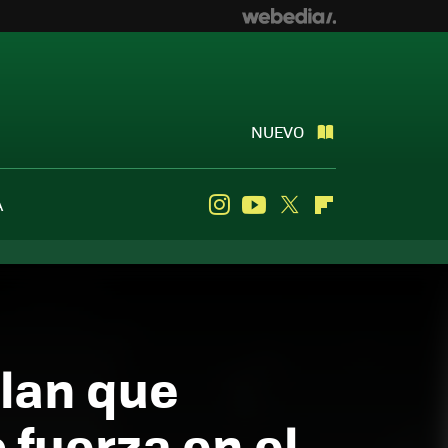
NUEVO
A
Instagram
Youtube
Twitter
Flipboard
elan que
fuerza en el