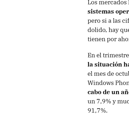
Los mercados h
sistemas oper
pero si a las 
dolido, hay qu
tienen por aho
En el trimestr
la situación h
el mes de oct
Windows Phone
cabo de un añ
un 7,9% y much
91,7%.