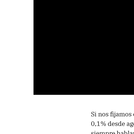
Si nos fijamos
0,1% desde ag
siempre habla