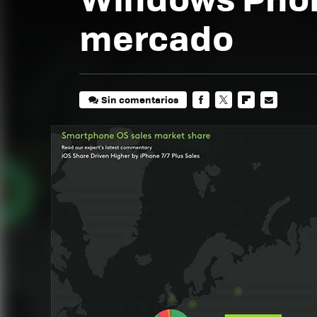
mercado
Sin comentarios
FACEBOOK
TWITTER
FLIPBOARD
E-
MAIL