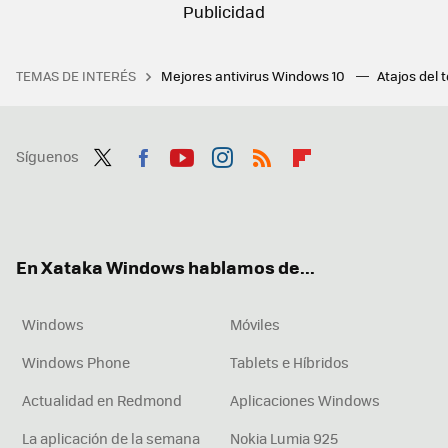
TEMAS DE INTERÉS
Mejores antivirus Windows 10
Atajos del 
Síguenos
Twit
Fac
You
Inst
RSS
Flip
ter
ebo
tub
agr
boa
ok
e
am
rd
En Xataka Windows hablamos de...
Windows
Móviles
Windows Phone
Tablets e Híbridos
Actualidad en Redmond
Aplicaciones Windows
La aplicación de la semana
Nokia Lumia 925