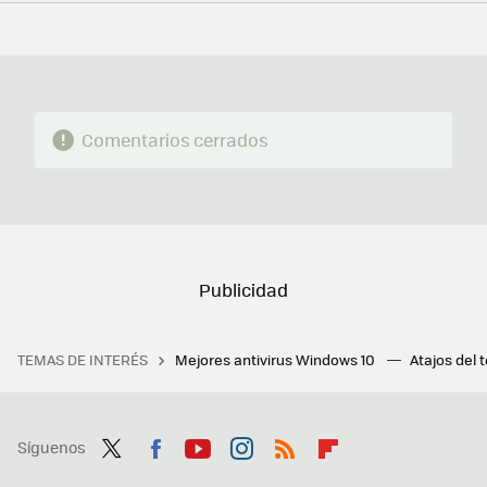
FACEBOOK
TWITTER
FLIPBOARD
E-
WHATSAPP
MAIL
Comentarios cerrados
TEMAS DE INTERÉS
Mejores antivirus Windows 10
Atajos del 
Síguenos
Twit
Fac
You
Inst
RSS
Flip