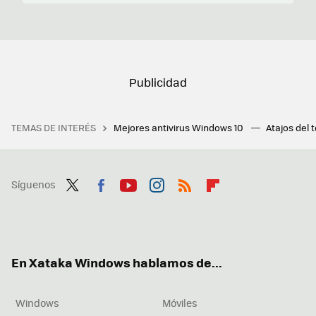
TEMAS DE INTERÉS
Mejores antivirus Windows 10
Atajos del 
Síguenos
Twit
Fac
You
Inst
RSS
Flip
ter
ebo
tub
agr
boa
ok
e
am
rd
En Xataka Windows hablamos de...
Windows
Móviles