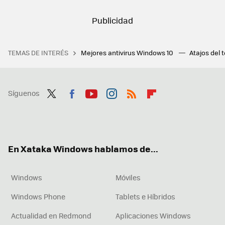
TEMAS DE INTERÉS
Mejores antivirus Windows 10
Atajos del 
Síguenos
Twit
Fac
You
Inst
RSS
Flip
ter
ebo
tub
agr
boa
ok
e
am
rd
En Xataka Windows hablamos de...
Windows
Móviles
Windows Phone
Tablets e Híbridos
Actualidad en Redmond
Aplicaciones Windows