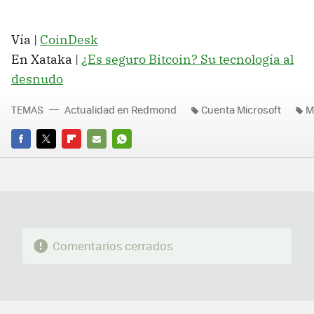
Vía |
CoinDesk
En Xataka |
¿Es seguro Bitcoin? Su tecnología al
desnudo
TEMAS
Actualidad en Redmond
Cuenta Microsoft
M
FACEBOOK
TWITTER
FLIPBOARD
E-
WHATSAPP
MAIL
Comentarios cerrados