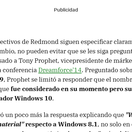
ectivos de Redmond siguen especificar claram
mbio, no pueden evitar que se les siga pregun
asado a Tony Prophet, vicepresidente de márke
a conferencia
Dreamforce'14
. Preguntado sob
9
, Prophet se limitó a responder que el nomb
 que
fue considerado en su momento pero sus
iador Windows 10
.
ró un poco más la respuesta explicando que
"W
material"
respecto a Windows 8.1
, no solo en