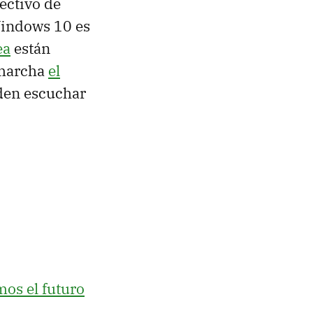
rectivo de
 Windows 10 es
ea
están
 marcha
el
den escuchar
os el futuro