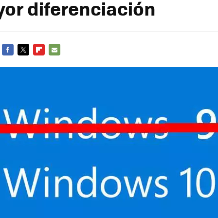
or diferenciación
FACEBOOK
TWITTER
FLIPBOARD
E-
MAIL