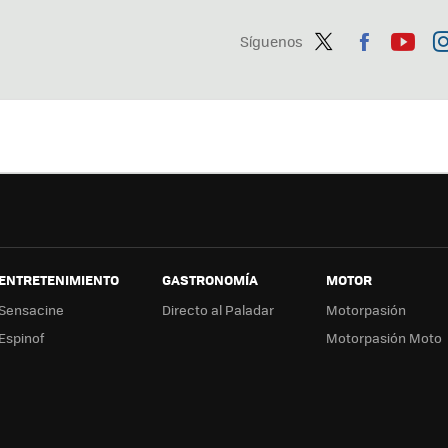
Síguenos
Twit
Fac
You
In
ter
ebo
tub
ag
ok
e
a
ENTRETENIMIENTO
GASTRONOMÍA
MOTOR
Sensacine
Directo al Paladar
Motorpasión
Espinof
Motorpasión Moto