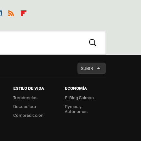
st
RSS
Flip
r
boa
m
rd
BUSCAR
SUBIR
ESTILO DE VIDA
ECONOMÍA
Trendencias
El Blog Salmón
Decoesfera
Pymes y
Autónomos
Compradiccion