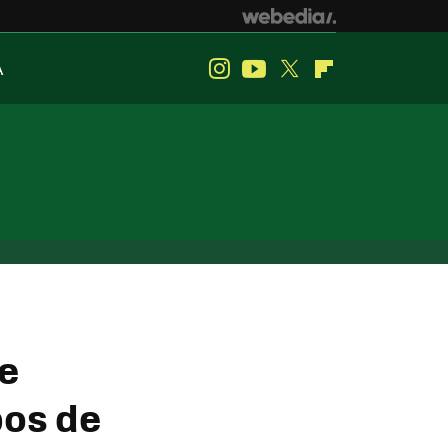
A
Instagram
Youtube
Twitter
Flipboard
e
pos de