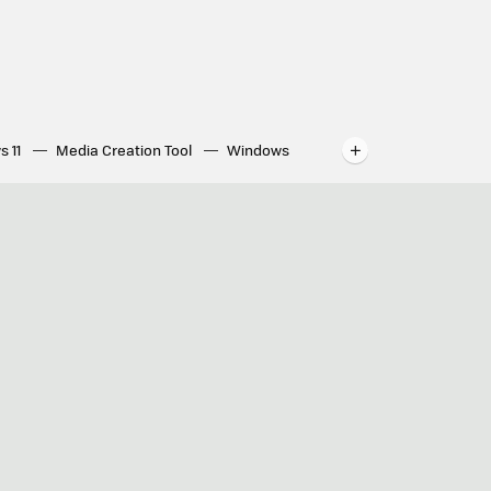
s 11
Media Creation Tool
Windows
indows
WhatsApp para ordenador