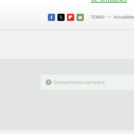
TEMAS
Actualid
FACEBOOK
TWITTER
FLIPBOARD
E-
MAIL
Comentarios cerrados