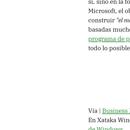
sí, sino en la 
Microsoft, el 
construir
"el m
basadas mucho
programa de p
todo lo posibl
Vía |
Business 
En Xataka Win
de Windows