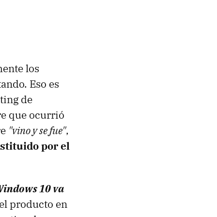
ente los
tando. Eso es
ting de
re que ocurrió
re
"vino y se fue"
,
tituido por el
indows 10 va
 el producto en