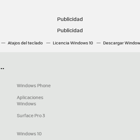
Atajos del teclado
Licencia Windows 10
Descargar Window
ué tarjeta gráfica tengo
Fórmulas Excel
DirectX
Fondos W
OneDrive
Nuevos Surface
..
Windows Phone
Aplicaciones
Windows
Surface Pro 3
Windows 10