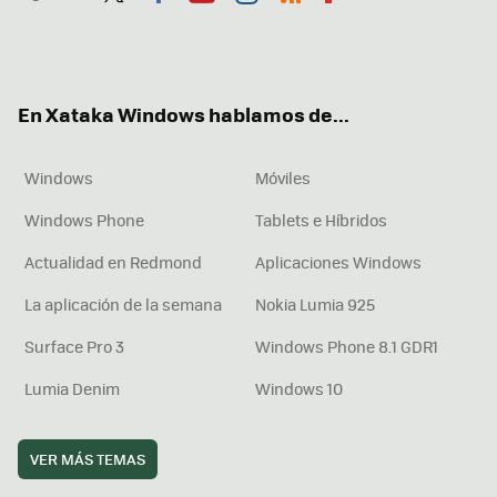
Twit
Fac
You
Inst
RSS
Flip
ter
ebo
tub
agr
boa
ok
e
am
rd
En Xataka Windows hablamos de...
Windows
Móviles
Windows Phone
Tablets e Híbridos
Actualidad en Redmond
Aplicaciones Windows
La aplicación de la semana
Nokia Lumia 925
Surface Pro 3
Windows Phone 8.1 GDR1
Lumia Denim
Windows 10
VER MÁS TEMAS