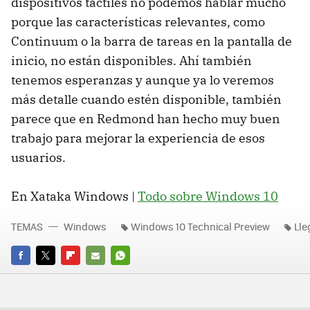
dispositivos táctiles no podemos hablar mucho
porque las características relevantes, como
Continuum o la barra de tareas en la pantalla de
inicio, no están disponibles. Ahí también
tenemos esperanzas y aunque ya lo veremos
más detalle cuando estén disponible, también
parece que en Redmond han hecho muy buen
trabajo para mejorar la experiencia de esos
usuarios.
En Xataka Windows |
Todo sobre Windows 10
TEMAS
Windows
Windows 10 Technical Preview
Lle
FACEBOOK
TWITTER
FLIPBOARD
E-
WHATSAPP
MAIL