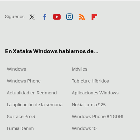
Síguenos
Twit
Fac
You
Inst
RSS
Flip
ter
ebo
tub
agr
boa
ok
e
am
rd
En Xataka Windows hablamos de...
Windows
Móviles
Windows Phone
Tablets e Híbridos
Actualidad en Redmond
Aplicaciones Windows
La aplicación de la semana
Nokia Lumia 925
Surface Pro 3
Windows Phone 8.1 GDR1
Lumia Denim
Windows 10