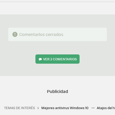
FACEBOOK
TWITTER
FLIPBOARD
E-
WHATSAPP
MAIL
Comentarios cerrados
VER
2 COMENTARIOS
TEMAS DE INTERÉS
Mejores antivirus Windows 10
Atajos del 