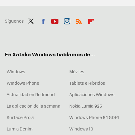
Síguenos
Twit
Fac
You
Inst
RSS
Flip
ter
ebo
tub
agr
boa
ok
e
am
rd
En Xataka Windows hablamos de...
Windows
Móviles
Windows Phone
Tablets e Híbridos
Actualidad en Redmond
Aplicaciones Windows
La aplicación de la semana
Nokia Lumia 925
Surface Pro 3
Windows Phone 8.1 GDR1
Lumia Denim
Windows 10