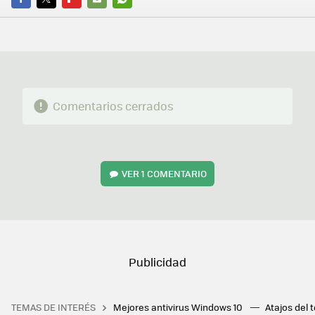
FACEBOOK
TWITTER
FLIPBOARD
E-
WHATSAPP
MAIL
Comentarios cerrados
VER
1 COMENTARIO
TEMAS DE INTERÉS
Mejores antivirus Windows 10
Atajos del 