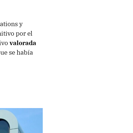
tions y
tivo por el
tivo
valorada
que se había