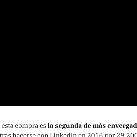
 esta compra es
la segunda de más envergad
tras hacerse con LinkedIn en 2016 por 29.200