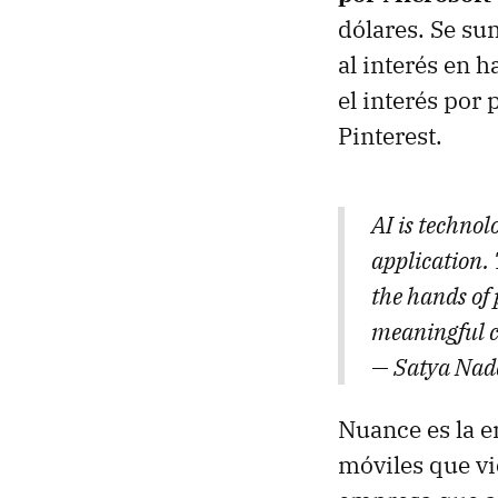
dólares. Se su
al interés en 
el interés por
Pinterest.
AI is technol
application.
the hands of 
meaningful 
— Satya Nad
Nuance es la e
móviles que vi