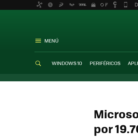
MENÚ
WINDOWS 10
PERIFÉRICOS
APL
Microso
por 19.