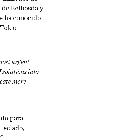
z de Bethesda y
se ha conocido
kTok o
 most urgent
 solutions into
reate more
ado para
 teclado,