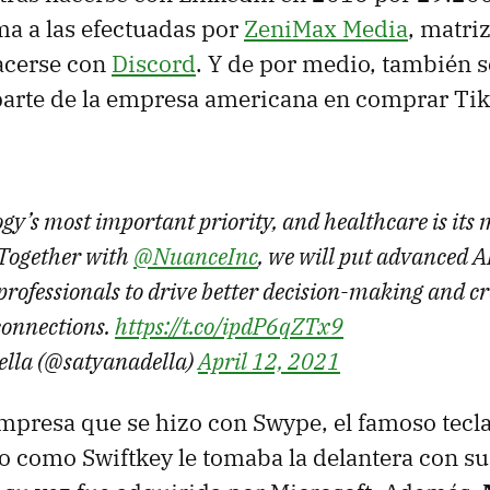
ma a las efectuadas por
ZeniMax Media
, matri
hacerse con
Discord
. Y de por medio, también 
 parte de la empresa americana en comprar Ti
ogy’s most important priority, and healthcare is its
 Together with
@NuanceInc
, we will put advanced AI
professionals to drive better decision-making and c
connections.
https://t.co/ipdP6qZTx9
ella (@satyanadella)
April 12, 2021
mpresa que se hizo con Swype, el famoso tecl
o como Swiftkey le tomaba la delantera con su