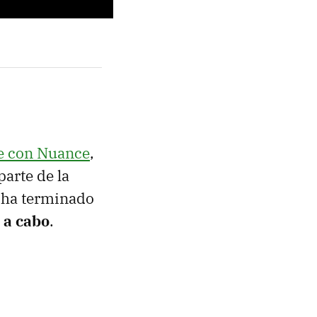
e con Nuance
,
arte de la
no ha terminado
 a cabo
.