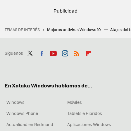
TEMAS DE INTERÉS
Mejores antivirus Windows 10
Atajos del 
Síguenos
Twit
Fac
You
Inst
RSS
Flip
ter
ebo
tub
agr
boa
ok
e
am
rd
En Xataka Windows hablamos de...
Windows
Móviles
Windows Phone
Tablets e Híbridos
Actualidad en Redmond
Aplicaciones Windows