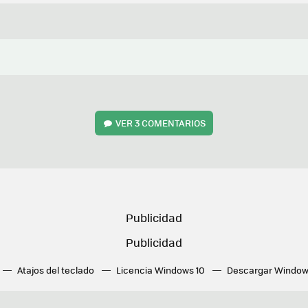
VER
3 COMENTARIOS
Atajos del teclado
Licencia Windows 10
Descargar Window
ué tarjeta gráfica tengo
Fórmulas Excel
DirectX
Fondos W
OneDrive
Nuevos Surface