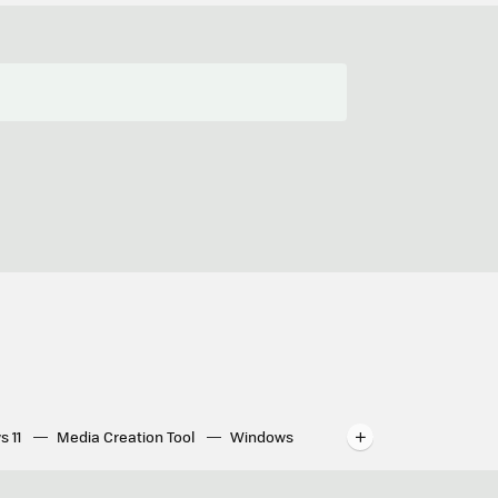
s 11
Media Creation Tool
Windows
indows
WhatsApp para ordenador