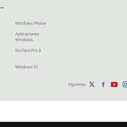
..
Windows Phone
Aplicaciones
Windows
Surface Pro 3
Windows 10
Síguenos
Twit
Fac
You
In
ter
ebo
tub
ag
ok
e
a