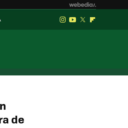
A
Instagram
Youtube
Twitter
Flipboard
on
ra de