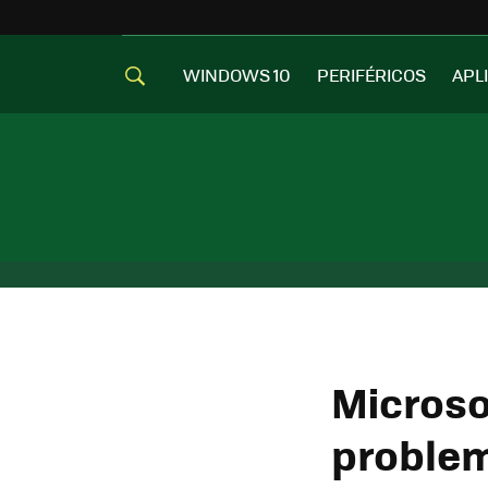
WINDOWS 10
PERIFÉRICOS
APL
Microso
problem