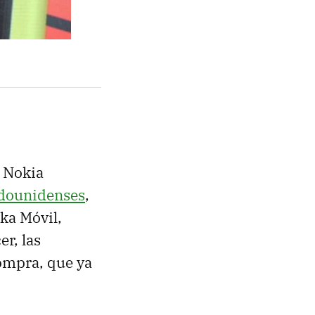
e Nokia
dounidenses
,
ka Móvil,
er, las
compra, que ya