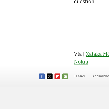
cuestión.
Vía |
Xataka Mó
Nokia
TEMAS
Actualid
FACEBOOK
TWITTER
FLIPBOARD
E-
MAIL