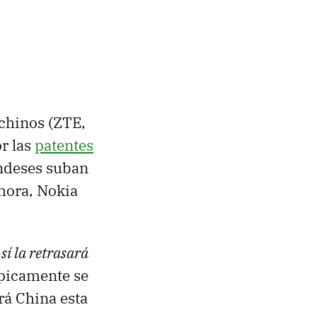
 chinos (ZTE,
r las
patentes
landeses suban
ahora, Nokia
o
sí la retrasará
ípicamente se
rá China esta