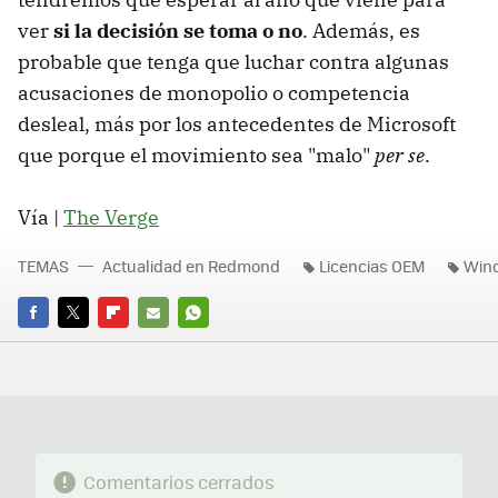
ver
si la decisión se toma o no
. Además, es
probable que tenga que luchar contra algunas
acusaciones de monopolio o competencia
desleal, más por los antecedentes de Microsoft
que porque el movimiento sea "malo"
per se
.
Vía |
The Verge
TEMAS
Actualidad en Redmond
Licencias OEM
Win
FACEBOOK
TWITTER
FLIPBOARD
E-
WHATSAPP
MAIL
Comentarios cerrados