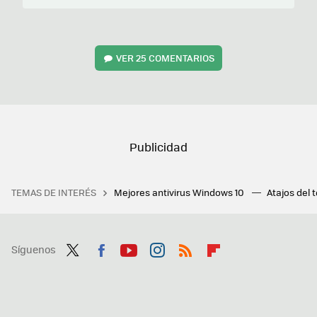
VER
25 COMENTARIOS
TEMAS DE INTERÉS
Mejores antivirus Windows 10
Atajos del 
Síguenos
Twit
Fac
You
Inst
RSS
Flip
ter
ebo
tub
agr
boa
ok
e
am
rd