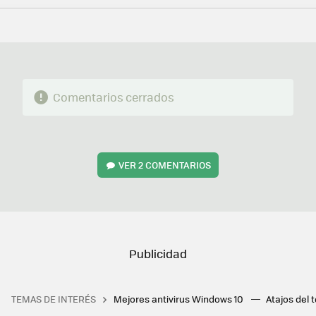
FACEBOOK
TWITTER
FLIPBOARD
E-
WHATSAPP
MAIL
Comentarios cerrados
VER
2 COMENTARIOS
TEMAS DE INTERÉS
Mejores antivirus Windows 10
Atajos del 