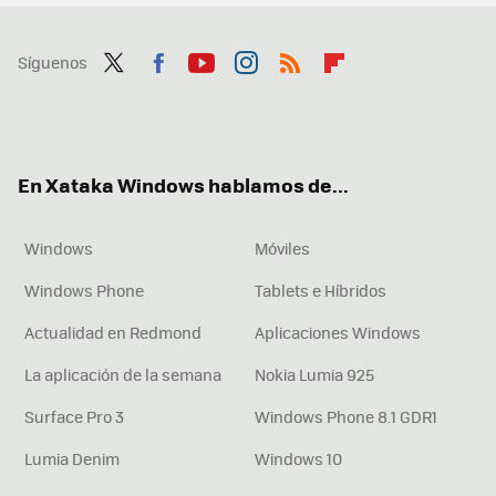
Síguenos
Twit
Fac
You
Inst
RSS
Flip
ter
ebo
tub
agr
boa
ok
e
am
rd
En Xataka Windows hablamos de...
Windows
Móviles
Windows Phone
Tablets e Híbridos
Actualidad en Redmond
Aplicaciones Windows
La aplicación de la semana
Nokia Lumia 925
Surface Pro 3
Windows Phone 8.1 GDR1
Lumia Denim
Windows 10