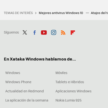
TEMAS DE INTERÉS
Mejores antivirus Windows 10
Atajos del 
Síguenos
Twit
Fac
You
Inst
RSS
Flip
ter
ebo
tub
agr
boa
ok
e
am
rd
En Xataka Windows hablamos de...
Windows
Móviles
Windows Phone
Tablets e Híbridos
Actualidad en Redmond
Aplicaciones Windows
La aplicación de la semana
Nokia Lumia 925