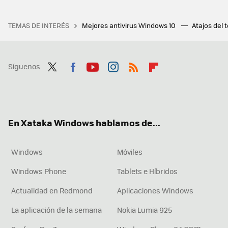
TEMAS DE INTERÉS
Mejores antivirus Windows 10
Atajos del 
Síguenos
Twit
Fac
You
Inst
RSS
Flip
ter
ebo
tub
agr
boa
ok
e
am
rd
En Xataka Windows hablamos de...
Windows
Móviles
Windows Phone
Tablets e Híbridos
Actualidad en Redmond
Aplicaciones Windows
La aplicación de la semana
Nokia Lumia 925